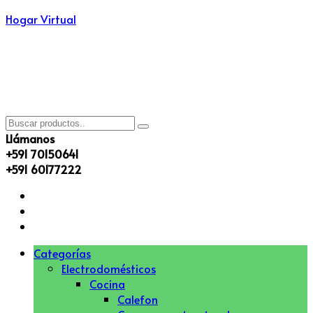
Hogar Virtual
Llámanos
+591 70150641
+591 60177222
Menú
Categorías
Electrodomésticos
Cocina
Calefon