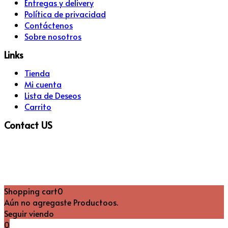
Menú
Entregas y delivery
Política de privacidad
Contáctenos
Sobre nosotros
Links
Menú
Tienda
Mi cuenta
Lista de Deseos
Carrito
Contact US
Email:
ventas.hogar@hogar-virtual.com
WhatsApp:
+59170150641
WhatsApp:
+59160177222
Shopping cart
0
Aún no agregaste Productoos.
Seguir viendo
0