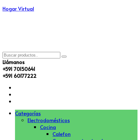
Hogar Virtual
Llámanos
+591 70150641
+591 60177222
Menú
Categorías
Electrodomésticos
Cocina
Calefon